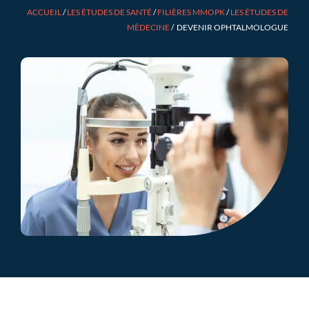
ACCUEIL
/
LES ÉTUDES DE SANTÉ
/
FILIÈRES MMOPK
/
LES ÉTUDES DE
MÉDECINE
/
DEVENIR OPHTALMOLOGUE