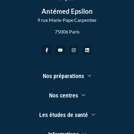
Antémed Epsilon
9 rue Marie-Pape Carpentier
75006 Paris
F
Y
I
L
a
o
n
i
c
u
s
n
e
t
t
k
b
u
a
e
o
b
g
d
Main
o
e
r
i
Nos préparations
Menu
k
a
n
-
m
f
Main
Nos centres
Menu
Main
Les études de santé
Menu
Main