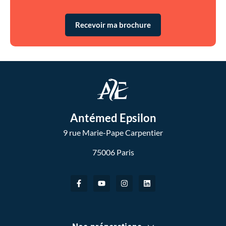
Recevoir ma brochure
Antémed Epsilon
9 rue Marie-Pape Carpentier
75006 Paris
F
Y
I
L
a
o
n
i
c
u
s
n
e
t
t
k
b
u
a
e
o
b
g
d
Main
o
e
r
i