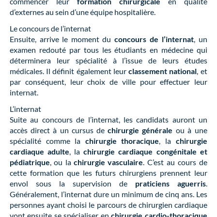
commencer leur
formation chirurgicale
en qualité
d’externes au sein d’une équipe hospitalière.
Le concours de l’internat
Ensuite, arrive le moment du
concours de l’internat
, un
examen redouté par tous les étudiants en médecine qui
déterminera leur spécialité à l’issue de leurs études
médicales. Il définit également leur
classement national
, et
par conséquent, leur choix de ville pour effectuer leur
internat.
L’internat
Suite au concours de l’internat, les candidats auront un
accès direct à un cursus de
chirurgie générale
ou à une
spécialité comme la
chirurgie thoracique
, la
chirurgie
cardiaque adulte
, la
chirurgie cardiaque congénitale et
pédiatrique
, ou la
chirurgie vasculaire
. C’est au cours de
cette formation que les futurs chirurgiens prennent leur
envol sous la supervision de
praticiens aguerris
.
Généralement, l’internat dure un minimum de cinq ans. Les
personnes ayant choisi le parcours de chirurgien cardiaque
vont ensuite se spécialiser en
chirurgie cardio-thoracique