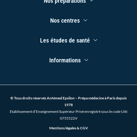
Nos préparations
Menu
k
a
n
-
m
f
Main
Nos centres
Menu
Main
Les études de santé
Menu
Main
Informations
Menu
© Tous droits réservés Antémed Epsilon – Prépa médecine à Paris depuis
1978
Etablissement d’Enseignement Supérieur Privé enregistré sous le code UAI
0755522V
Mentions légales & CGV