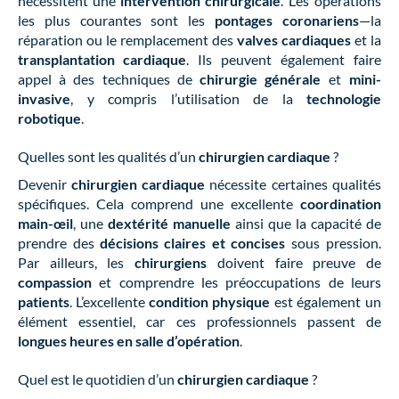
nécessitent une
intervention chirurgicale
. Les opérations
les plus courantes sont les
pontages coronariens
—la
réparation ou le remplacement des
valves cardiaques
et la
transplantation cardiaque
. Ils peuvent également faire
appel à des techniques de
chirurgie générale
et
mini-
invasive
, y compris l’utilisation de la
technologie
robotique
.
Quelles sont les qualités d’un
chirurgien cardiaque
?
Devenir
chirurgien cardiaque
nécessite certaines qualités
spécifiques. Cela comprend une excellente
coordination
main-œil
, une
dextérité manuelle
ainsi que la capacité de
prendre des
décisions claires et concises
sous pression.
Par ailleurs, les
chirurgiens
doivent faire preuve de
compassion
et comprendre les préoccupations de leurs
patients
. L’excellente
condition physique
est également un
élément essentiel, car ces professionnels passent de
longues heures en salle d’opération
.
Quel est le quotidien d’un
chirurgien cardiaque
?