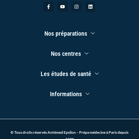
F
Y
I
L
a
o
n
i
c
u
s
n
e
t
t
k
b
u
a
e
o
b
g
d
Main
o
e
r
i
Nos préparations
Menu
k
a
n
-
m
f
Main
Nos centres
Menu
Main
Les études de santé
Menu
Main
Informations
Menu
© Tous droits réservés Antémed Epsilon – Prépa médecine à Paris depuis