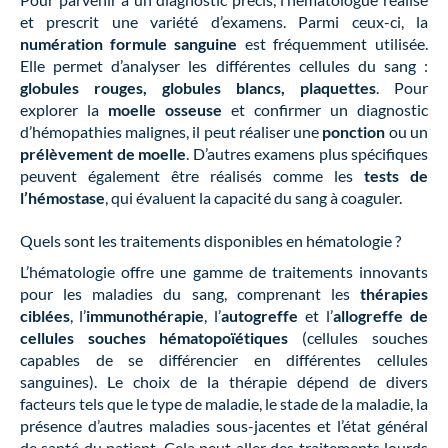
et prescrit une variété d’examens. Parmi ceux-ci, la
numération formule sanguine
est fréquemment utilisée.
Elle permet d’analyser les différentes cellules du sang :
globules rouges, globules blancs, plaquettes
. Pour
explorer la
moelle osseuse
et confirmer un diagnostic
d’hémopathies malignes, il peut réaliser une
ponction
ou un
prélèvement de moelle
. D’autres examens plus spécifiques
peuvent également être réalisés comme les
tests de
l’hémostase
, qui évaluent la capacité du sang à coaguler.
Quels sont les traitements disponibles en hématologie ?
L’hématologie offre une gamme de traitements innovants
pour les maladies du sang, comprenant les
thérapies
ciblées
, l’
immunothérapie
, l’
autogreffe
et l’
allogreffe de
cellules souches hématopoïétiques
(cellules souches
capables de se différencier en différentes cellules
sanguines). Le choix de la thérapie dépend de divers
facteurs tels que le type de maladie, le stade de la maladie, la
présence d’autres maladies sous-jacentes et l’état général
de santé du patient. Cela peut aller des traitements lourds