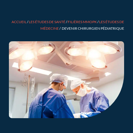
ACCUEIL
/
LES ÉTUDES DE SANTÉ
/
FILIÈRES MMOPK
/
LES ÉTUDES DE
MÉDECINE
/
DEVENIR CHIRURGIEN PÉDIATRIQUE