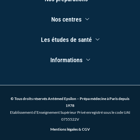
Menu
k
a
n
-
m
f
Main
Nos centres
Menu
Main
Les études de santé
Menu
Main
Informations
Menu
© Tous droits réservés Antémed Epsilon – Prépa médecine à Paris depuis
1978
Etablissement d’Enseignement Supérieur Privé enregistré sous le code UAI
0755522V
Mentions légales & CGV