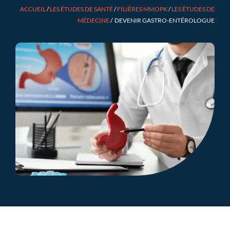
ACCUEIL
/
LES ÉTUDES DE SANTÉ
/
FILIÈRES MMOPK
/
LES ÉTUDES DE
MÉDECINE
/
DEVENIR GASTRO-ENTÉROLOGUE