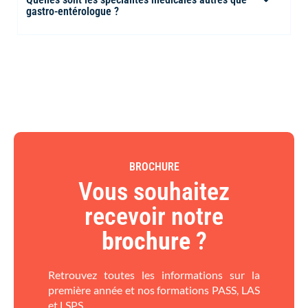
gastro-entérologue ?
BROCHURE
Vous souhaitez
recevoir notre
brochure
?​
Retrouvez toutes les informations sur la
première année et nos formations PASS, LAS
et LSPS