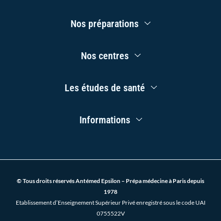
b
u
a
e
o
b
g
d
Main
o
e
r
i
Nos préparations
Menu
k
a
n
-
m
f
Main
Nos centres
Menu
Main
Les études de santé
Menu
Main
Informations
Menu
© Tous droits réservés Antémed Epsilon – Prépa médecine à Paris depuis
1978
Etablissement d’Enseignement Supérieur Privé enregistré sous le code UAI
0755522V