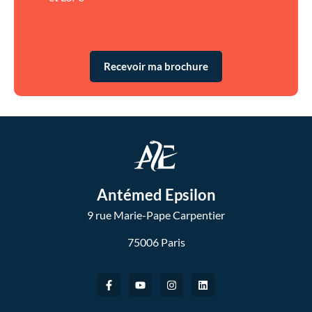
Recevoir ma brochure
Antémed Epsilon
9 rue Marie-Pape Carpentier
75006 Paris
F
Y
I
L
a
o
n
i
c
u
s
n
e
t
t
k