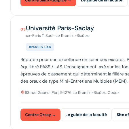
Centre Saint-Sulpice →
Le guide de la faculté
Université Paris-Saclay
03
ex-Paris 11 Sud · Le Kremlin-Bicêtre
PASS & LAS
Réputée pour son excellence en sciences exactes, 
équilibré PASS / LAS. L'enseignement, axé sur les f
épreuves de classement qui déterminent la filière s
des oraux de type Mini-Entretiens Multiples (MEM).
63 rue Gabriel Péri, 94276 Le Kremlin-Bicêtre Cedex
Centre Orsay →
Le guide de la faculté
Site of