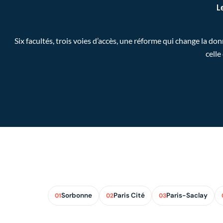
L
Six facultés, trois voies d’accès, une réforme qui change la d
celle
Sorbonne
Paris Cité
Paris-Saclay
01
02
03