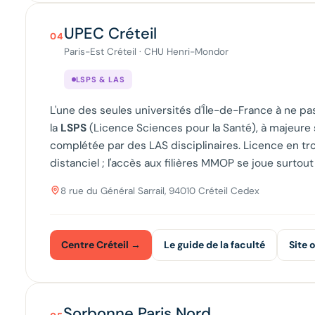
UPEC Créteil
04
Paris-Est Créteil · CHU Henri-Mondor
LSPS & LAS
L'une des seules universités d'Île-de-France à ne pas
la
LSPS
(Licence Sciences pour la Santé), à majeure
complétée par des LAS disciplinaires. Licence en t
distanciel ; l'accès aux filières MMOP se joue surtout à
8 rue du Général Sarrail, 94010 Créteil Cedex
Centre Créteil →
Le guide de la faculté
Site o
Sorbonne Paris Nord