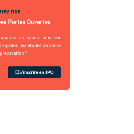
vrez nos
es Portes Ouvertes
uhaitez en savoir plus sur
Epsilon, les études de Santé
 préparation ?
S'inscrire en JPO