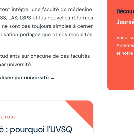
itent intégrer une faculté de médecine
Décou
SS, LAS, LSPS et les nouvelles réformes
Journé
s ne sont pas toujours simples à cerner.
anisation pédagogique et ses modalités
Vous so
Antémed-
et notre
udiants sur chacune de ces facultés
ar université.
lisée par université →
GE TOUT
 : pourquoi l'UVSQ