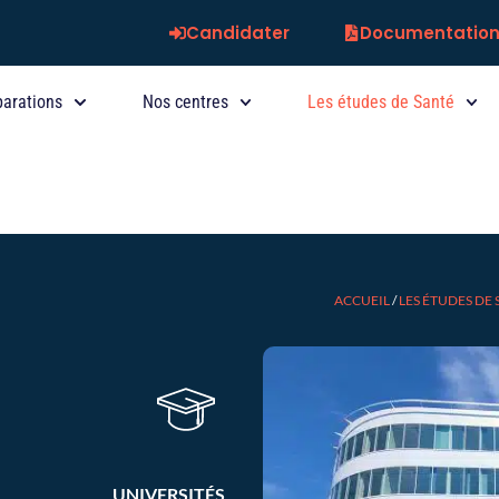
Candidater
Documentatio
parations
Nos centres
Les études de Santé
ACCUEIL
/
LES ÉTUDES DE
UNIVERSITÉS