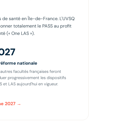
s de santé en Île-de-France. L'UVSQ
donner totalement le PASS au profit
té (« One LAS »).
027
réforme nationale
autres facultés françaises feront
luer progressivement les dispositifs
S et LAS aujourd'hui en vigueur.
me 2027 →