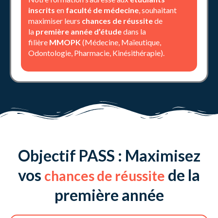
inscrits
en
faculté de médecine
, souhaitant
maximiser leurs
chances de réussite
de
la
première année d’étude
dans la
filière
MMOPK
(Médecine, Maïeutique,
Odontologie, Pharmacie, Kinésithérapie).
Objectif PASS : Maximisez
vos
de la
chances de réussite
première année