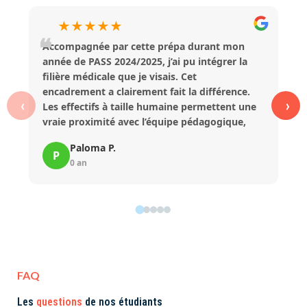
★
★
★
★
★
❝
Accompagnée par cette prépa durant mon
année de PASS 2024/2025, j’ai pu intégrer la
filière médicale que je visais. Cet
encadrement a clairement fait la différence.
‹
›
Les effectifs à taille humaine permettent une
vraie proximité avec l’équipe pédagogique,
investie et attentive à la réussite des
Paloma P.
étudiants. Cela m’a beaucoup aidée à aborder
P
0 an
sereinement la transition entre le lycée et les
études supérieures. Je suis très satisfaite de
la qualité des cours et des dispositifs
proposés, et je ne regrette absolument pas
mon choix.
FAQ
Les
questions
de nos étudiants