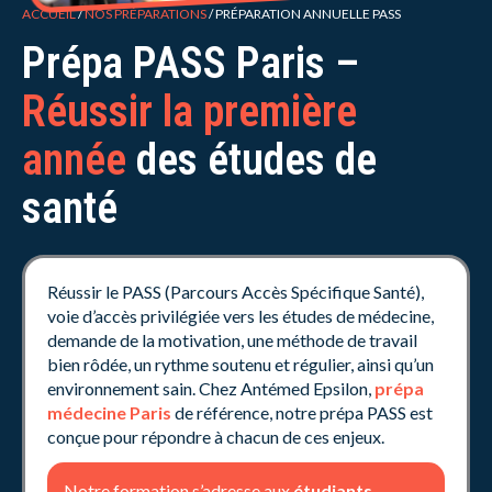
ACCUEIL
/
NOS PRÉPARATIONS
/
PRÉPARATION ANNUELLE PASS
Prépa PASS Paris –
Réussir la première
année
des études de
santé
Réussir le PASS (Parcours Accès Spécifique Santé),
voie d’accès privilégiée vers les études de médecine,
demande de la motivation, une méthode de travail
bien rôdée, un rythme soutenu et régulier, ainsi qu’un
environnement sain. Chez Antémed Epsilon,
prépa
médecine Paris
de référence, notre prépa PASS est
conçue pour répondre à chacun de ces enjeux.
Notre formation s’adresse aux
étudiants