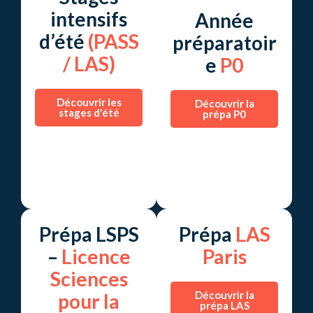
intensifs
Année
d’été
(PASS
préparatoir
/ LAS)
e
P0
Découvrir les
Découvrir la
stages d'été
prépa P0
Prépa LSPS
Prépa
LAS
–
Licence
Paris
Sciences
Découvrir la
pour la
prépa LAS