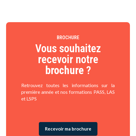
BROCHURE
Vous souhaitez
recevoir notre
brochure
?​
Retrouvez toutes les informations sur la
première année et nos formations PASS, LAS
et LSPS
Recevoir ma brochure