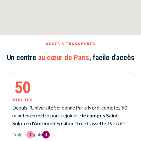
ACCÈS & TRANSPORTS
Un centre
au cœur de Paris
, facile d'accès
50
MINUTES
Depuis l'Université Sorbonne Paris Nord, comptez 50
minutes en métro pour rejoindre
le campus Saint-
Sulpice d'Antémed Epsilon
, 3 rue Cassette, Paris 6ᵉ.
Trajet :
puis
7
4
ligne 7 du métro puis ligne 4 du métro