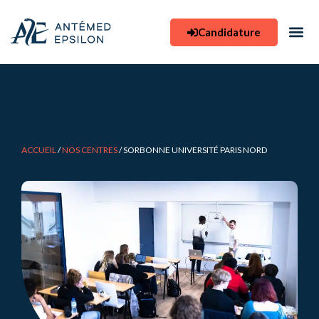
Aller
au
Candidature
contenu
ACCUEIL
/
NOS CENTRES
/
SORBONNE UNIVERSITÉ PARIS NORD