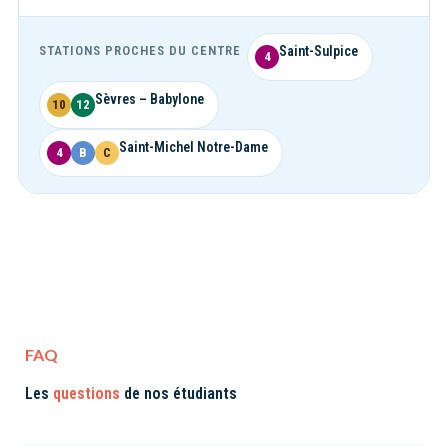
— ligne 4 du mé
STATIONS PROCHES DU CENTRE
Saint-Sulpice
4
— lignes 10 et 12 du métro
Sèvres – Babylone
10
12
— ligne 4 du métro, RER B et R
Saint-Michel Notre-Dame
4
B
C
FAQ
Les
questions
de nos étudiants