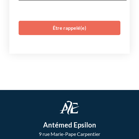
Antémed Epsilon
9 rue Marie-Pape Carpentier