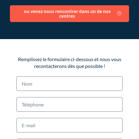
ou venez nous rencontrer dans un de nos
centres
Remplissez le formulaire ci-dessous et nous vous
recontacterons dès que possible !
N
o
m
T
é
l
é
M
p
a
h
i