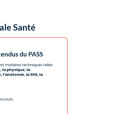
ale Santé
tendus du PASS
et matières techniques telles
, la physique, la
 l’anatomie, la SHS, la
oncours