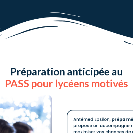
Préparation anticipée au
PASS pour lycéens motivés
Antémed Epsilon,
prépa mé
propose un accompagnemen
maximiser vos chances de r