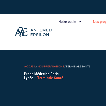
Aller
au
contenu
Notre école
Nos pré
ACCUEIL
/
NOS PRÉPARATIONS
/
TERMINALE SANTÉ
Prépa Médecine Paris
Lycée –
Terminale Santé