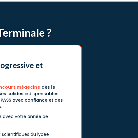
Terminale ?
ogressive et
oncours médecine
dès le
es solides indispensables
u PASS avec confiance et des
.
e avec votre année de
 scientifiques du lycée