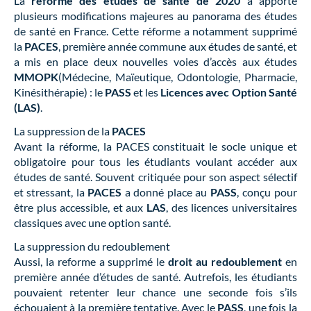
La
réforme des études de santé de 2020
a apporté
plusieurs modifications majeures au panorama des études
de santé en France. Cette réforme a notamment supprimé
la
PACES
, première année commune aux études de santé, et
a mis en place deux nouvelles voies d’accès aux études
MMOPK
(Médecine, Maïeutique, Odontologie, Pharmacie,
Kinésithérapie) : le
PASS
et les
Licences avec Option Santé
(LAS)
.
La suppression de la
PACES
Avant la réforme, la PACES constituait le socle unique et
obligatoire pour tous les étudiants voulant accéder aux
études de santé. Souvent critiquée pour son aspect sélectif
et stressant, la
PACES
a donné place au
PASS
, conçu pour
être plus accessible, et aux
LAS
, des licences universitaires
classiques avec une option santé.
La suppression du redoublement
Aussi, la reforme a supprimé le
droit au redoublement
en
première année d’études de santé. Autrefois, les étudiants
pouvaient retenter leur chance une seconde fois s’ils
échouaient à la première tentative. Avec le
PASS
, une fois la