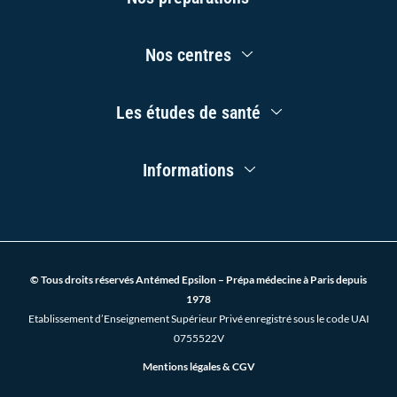
Menu
k
a
n
-
m
f
Main
Nos centres
Menu
Main
Les études de santé
Menu
Main
Informations
Menu
© Tous droits réservés Antémed Epsilon – Prépa médecine à Paris depuis
1978
Etablissement d’Enseignement Supérieur Privé enregistré sous le code UAI
0755522V
Mentions légales & CGV