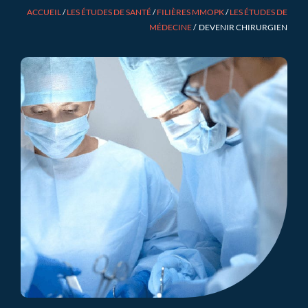
ACCUEIL
/
LES ÉTUDES DE SANTÉ
/
FILIÈRES MMOPK
/
LES ÉTUDES DE
MÉDECINE
/
DEVENIR CHIRURGIEN