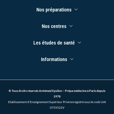
b
u
a
e
o
b
g
d
Main
o
e
r
i
Nos préparations
Menu
k
a
n
-
m
f
Main
Nos centres
Menu
Main
Les études de santé
Menu
Main
Informations
Menu
© Tous droits réservés Antémed Epsilon – Prépa médecine à Paris depuis
1978
Etablissement d’Enseignement Supérieur Privé enregistré sous le code UAI
0755522V