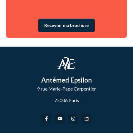
Recevoir ma brochure
Antémed Epsilon
9 rue Marie-Pape Carpentier
75006 Paris
F
Y
I
L
a
o
n
i
c
u
s
n
e
t
t
k