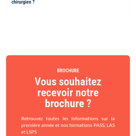
chirurgien ?
BROCHURE
Vous souhaitez
recevoir notre
brochure
?​
Retrouvez toutes les informations sur la
première année et nos formations PASS, LAS
et LSPS