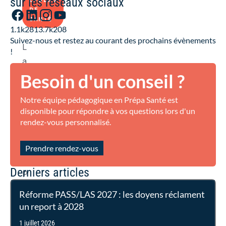
sur les réseaux sociaux
ÉTUDES
DE
SANTÉ
1.1k
281
3.7k
208
Suivez-nous et restez au courant des prochains évènements
L
!
a
Besoin d'un conseil ?
r
é
Notre équipe pédagogique en Prépa Santé est
f
disponible pour répondre à vos questions lors d'un
o
rendez-vous personnalisé.
r
m
Prendre rendez-vous
e
Derniers articles
P
A
Réforme PASS/LAS 2027 : les doyens réclament
S
un report à 2028
S
1 juillet 2026