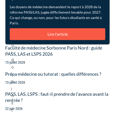
/
Les doyens de médecine demandent le report à 2028 de la
L
réforme PASS/LAS, jugée difficilement tenable pour 2027.
A
Ce qui change, ou non, pour les futurs étudiants en santé à
Paris.
S
,
Lire l'article
q
u
Faculté de médecine Sorbonne Paris Nord : guide
i
PASS, LAS et LSPS 2026
d
15 juillet 2026
o
Prépa médecine ou tutorat : quelles différences ?
i
t
13 juillet 2026
i
PASS, LAS, LSPS : faut-il prendre de l’avance avant la
n
rentrée ?
s
22 juin 2026
t