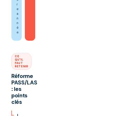
r
e
a
n
n
é
e
CE
QU'IL
FAUT
RETENIR
Réforme
PASS/LAS
: les
points
clés
L