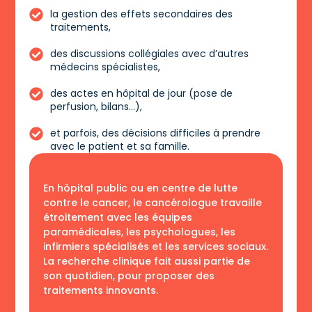
la gestion des effets secondaires des
traitements,
des discussions collégiales avec d’autres
médecins spécialistes,
des actes en hôpital de jour (pose de
perfusion, bilans…),
et parfois, des décisions difficiles à prendre
avec le patient et sa famille.
En hôpital public ou en centre de lutte
contre le cancer, le cancérologue travaille
étroitement avec les équipes
paramédicales, les psychologues, les
infirmiers spécialisés et les services sociaux.
La recherche clinique fait aussi partie de
son quotidien, pour proposer des
traitements innovants.