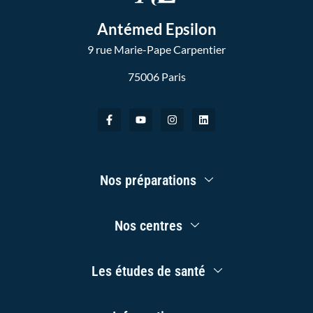
Antémed Epsilon
9 rue Marie-Pape Carpentier
75006 Paris
F
Y
I
L
a
o
n
i
c
u
s
n
e
t
t
k
b
u
a
e
o
b
g
d
Main
o
e
r
i
Nos préparations
Menu
k
a
n
-
m
f
Main
Nos centres
Menu
Main
Les études de santé
Menu
Main