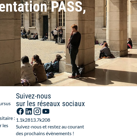
ientation PASS,
Suivez-nous
sur les réseaux sociaux
cursus
itaire :
1.1k
281
3.7k
208
r les
Suivez-nous et restez au courant
des prochains évènements !