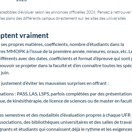
ceptibles d’évoluer selon les annonces officielles 2026. Pensez à retrouver 
t les plans des différents campus directement sur les sites des universités
mptent vraiment
 ses propres matières, coefficients, nombre d’étudiants dans la
res MMOPK à l’issue de la première année, mineures, oraux, etc. L
fférents avec des dates, coefficients et format d’épreuve qui sont
ouvoir se projeter dans la faculté et d’en connaître toutes les spéci
juin.
justement d’éviter les mauvaises surprises en offrant :
ations : PASS, LAS, LSPS, parfois complétées par des présentation
e, de kinésithérapie, de licence de sciences ou de master en facul
 des semestres et des modalités d’évaluation propres à chaque UFR 
sociations, des bibliothèques universitaires et des salles de travail
gnants et étudiants qui connaissent déjà le rythme et les exigence