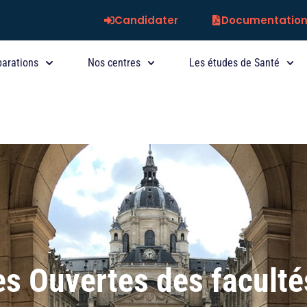
Candidater
Documentatio
parations
Nos centres
Les études de Santé
s Ouvertes des faculté