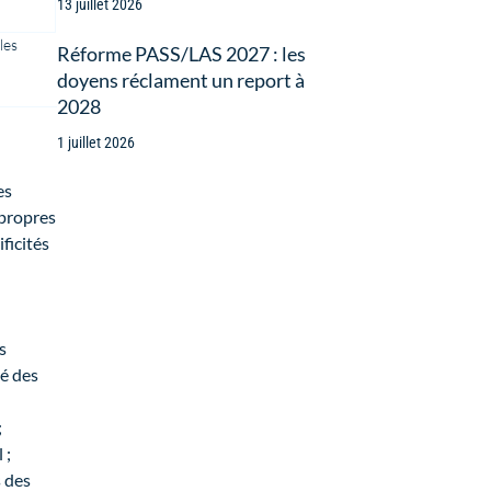
13 juillet 2026
les
Réforme PASS/LAS 2027 : les
doyens réclament un report à
2028
1 juillet 2026
es
 propres
ficités
s
té des
;
 ;
s des