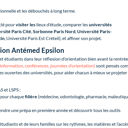
sionnelle et les débouchés à long terme.
clé pour
visiter les
lieux d’étude, comparer les
universités
rsité Paris Cité
,
Sorbonne Paris Nord
,
Université Paris-
tin
, Université Paris Est Créteil), et affiner son projet.
vision Antémed Epsilon
 étudiants dans leur réflexion d’orientation bien avant la rentrée
information, conférences, journées d’orientation)
sont pensés co
s ouvertes des universités, pour aider chacun à mieux se projeter 
S et LSPS ;
 pour chaque
filière
(médecine, odontologie, pharmacie, maïeutiqu
endre une prépa en première année et découvrir tous les outils
udiants et de leurs familles sur les rythmes, les matières et l’accè