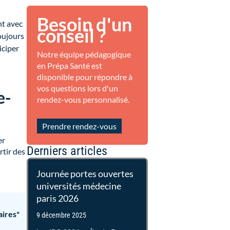
Besoin d'un
nt avec
conseil ?
toujours
iciper
Notre équipe pédagogique
u
en Prépa Santé est
disponible pour répondre à
vos questions lors d'un
e-
rendez-vous personnalisé.
Prendre rendez-vous
er
Derniers articles
rtir des
Journée portes ouvertes
universités médecine
paris 2026
ires*
9 décembre 2025