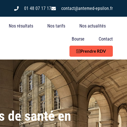
n
01 48 07 17 17
contact@antemed-epsilon.fr
Nos résultats
Nos tarifs
Nos actualités
Bourse
Contact
Prendre RDV
s de santé en