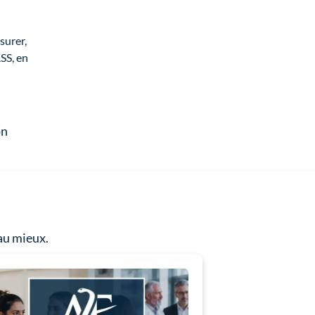
surer,
ASS, en
n 
 au mieux.