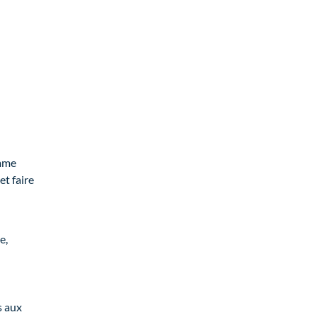
mme
et faire
e,
s aux