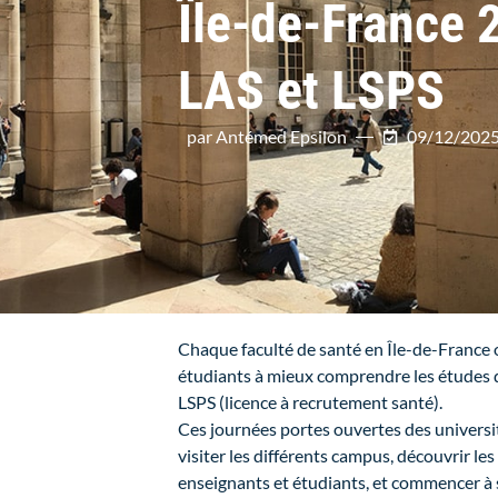
Île-de-France 
LAS et LSPS
par Antémed Epsilon
09/12/202
Chaque faculté de santé en Île-de-France 
étudiants à mieux comprendre les études d
LSPS (licence à recrutement santé).
Ces journées portes ouvertes des universit
visiter les différents campus, découvrir les
enseignants et étudiants, et commencer à 