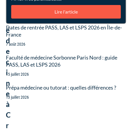
e
Lire l'article
m
Dates de rentrée PASS, LAS et LSPS 2026 en Île-de-
é
France
d
7 août 2026
e
Faculté de médecine Sorbonne Paris Nord : guide
c
PASS, LAS et LSPS 2026
i
15 juillet 2026
n
Prépa médecine ou tutorat : quelles différences ?
e
13 juillet 2026
à
C
r