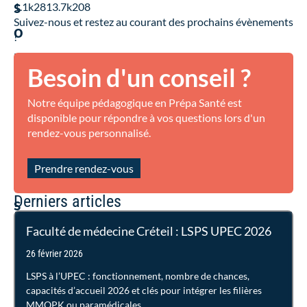
s
1.1k
281
3.7k
208
Suivez-nous et restez au courant des prochains évènements
o
!
u
Besoin d'un conseil ?
h
a
Notre équipe pédagogique en Prépa Santé est
disponible pour répondre à vos questions lors d'un
i
rendez-vous personnalisé.
t
Prendre rendez-vous
e
Derniers articles
s
f
Faculté de médecine Créteil : LSPS UPEC 2026
a
26 février 2026
i
LSPS à l’UPEC : fonctionnement, nombre de chances,
capacités d’accueil 2026 et clés pour intégrer les filières
r
MMOPK ou paramédicales.